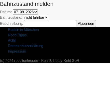
Bahnzustand melden
Datum:
Bahnzustand:
Beschreibung:
Rodeln in München
Rodel Tipps
AGB
Datenschutzerklärung
Impressum
(c) 2024 rodelfuehrer.de - Kohl & Liptay-Kohl GbR