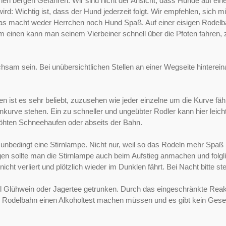
n bergen Gefahren. Wir sind nicht der Ansicht, dass Hunde auf ein
wird: Wichtig ist, dass der Hund jederzeit folgt. Wir empfehlen, sic
 macht weder Herrchen noch Hund Spaß. Auf einer eisigen Rodelbah
Zum einen kann man seinem Vierbeiner schnell über die Pfoten fahren
sam sein. Bei unübersichtlichen Stellen an einer Wegseite hinterei
 ist es sehr beliebt, zuzusehen wie jeder einzelne um die Kurve fähr
nkurve stehen. Ein zu schneller und ungeübter Rodler kann hier leic
höhten Schneehaufen oder abseits der Bahn.
 unbedingt eine Stirnlampe. Nicht nur, weil so das Rodeln mehr Spaß
n sollte man die Stirnlampe auch beim Aufstieg anmachen und folgl
ht verliert und plötzlich wieder im Dunklen fährt. Bei Nacht bitte stet
 viel Glühwein oder Jagertee getrunken. Durch das eingeschränkte 
iner Rodelbahn einen Alkoholtest machen müssen und es gibt kein Gese