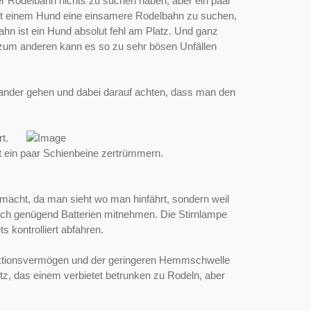
er Rodelbahn nichts zu suchen haben, aber ein paar
h mit einem Hund eine einsamere Rodelbahn zu suchen,
n ist ein Hund absolut fehl am Platz. Und ganz
, zum anderen kann es so zu sehr bösen Unfällen
nander gehen und dabei darauf achten, dass man den
t.
ht ein paar Schienbeine zertrümmern.
 macht, da man sieht wo man hinfährt, sondern weil
ich genügend Batterien mitnehmen. Die Stirnlampe
s kontrolliert abfahren.
Reaktionsvermögen und der geringeren Hemmschwelle
tz, das einem verbietet betrunken zu Rodeln, aber