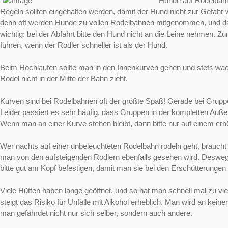
Hunde auf Rodelbahne
Regeln sollten eingehalten werden, damit der Hund nicht zur Gefahr 
denn oft werden Hunde zu vollen Rodelbahnen mitgenommen, und das
wichtig: bei der Abfahrt bitte den Hund nicht an die Leine nehmen. 
führen, wenn der Rodler schneller ist als der Hund.
Beim Hochlaufen sollte man in den Innenkurven gehen und stets wach
Rodel nicht in der Mitte der Bahn zieht.
Kurven sind bei Rodelbahnen oft der größte Spaß! Gerade bei Gruppen
Leider passiert es sehr häufig, dass Gruppen in der kompletten Auße
Wenn man an einer Kurve stehen bleibt, dann bitte nur auf einem er
Wer nachts auf einer unbeleuchteten Rodelbahn rodeln geht, braucht
man von den aufsteigenden Rodlern ebenfalls gesehen wird. Deswege
bitte gut am Kopf befestigen, damit man sie bei den Erschütterungen nic
Viele Hütten haben lange geöffnet, und so hat man schnell mal zu
steigt das Risiko für Unfälle mit Alkohol erheblich. Man wird an ke
man gefährdet nicht nur sich selber, sondern auch andere.