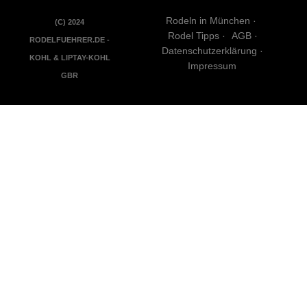
Rodeln in München
(C) 2024
Rodel Tipps
AGB
RODELFUEHRER.DE -
Datenschutzerklärung
KOHL & LIPTAY-KOHL
Impressum
GBR